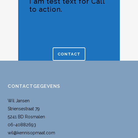
I am test text for Call
to action.
CONTACT
CONTACTGEGEVENS
Wil Jansen
Striensestraat 79
5241 BD Rosmalen
06-40882693
wil@kennisopmaat.com